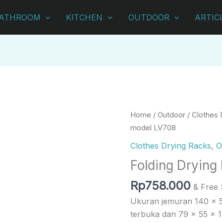
ATHROOM
KITCHEN
OUTDOOR
ARTIC
Folding
Home
/
Outdoor
/
Clothes 
Drying
model LV708
Racks
Clothes Drying Racks
,
O
model
Folding Drying
LV708
quantity
Rp
758.000
& Free 
Ukuran jemuran 140 x 5
terbuka dan 79 x 55 x 1