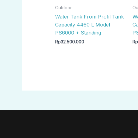
Outdoor
Ou
Water Tank From Profil Tank
Wa
Capacity 4460 L Model
Ca
PS6000 + Standing
PS
Rp
32.500.000
R