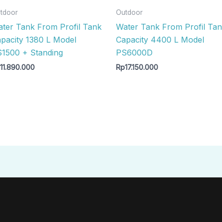
tdoor
Outdoor
ter Tank From Profil Tank
Water Tank From Profil Ta
pacity 1380 L Model
Capacity 4400 L Model
1500 + Standing
PS6000D
p
11.890.000
Rp
17.150.000