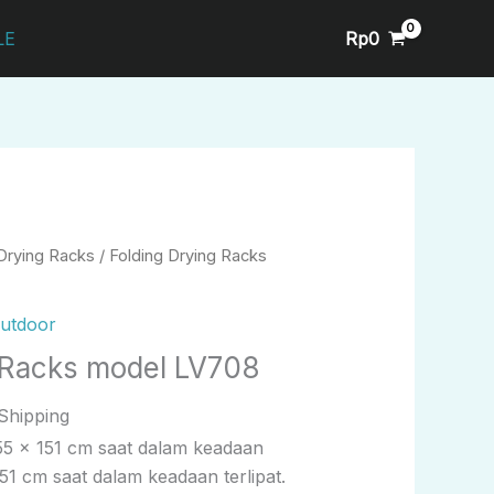
Rp
0
LE
Drying Racks
/ Folding Drying Racks
utdoor
 Racks model LV708
Shipping
5 x 151 cm saat dalam keadaan
51 cm saat dalam keadaan terlipat.