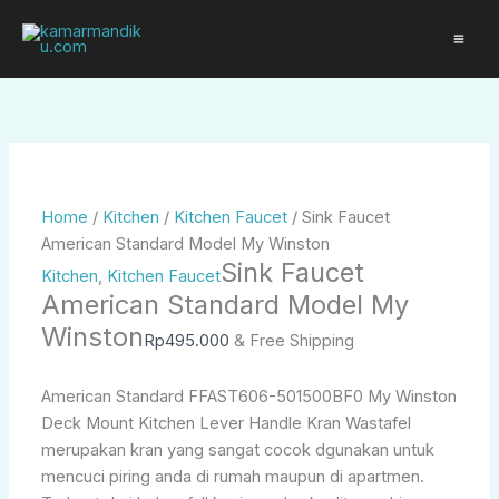
Skip
Sink
Price
Price
to
Faucet
range:
range:
content
American
Rp2.900.000
Rp10.800.000
Standard
through
through
Model
Rp3.400.000
Rp11.030.000
My
Winston
quantity
Home
/
Kitchen
/
Kitchen Faucet
/ Sink Faucet
American Standard Model My Winston
Sink Faucet
Kitchen
,
Kitchen Faucet
American Standard Model My
Winston
Rp
495.000
& Free Shipping
American Standard FFAST606-501500BF0 My Winston
Deck Mount Kitchen Lever Handle Kran Wastafel
merupakan kran yang sangat cocok dgunakan untuk
mencuci piring anda di rumah maupun di apartmen.